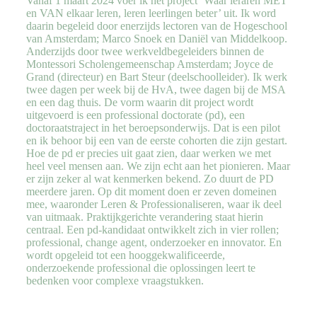
Vanaf 1 maart 2024 voer ik het project ‘Waar leraren MET
en VAN elkaar leren, leren leerlingen beter’ uit. Ik word
daarin begeleid door enerzijds lectoren van de Hogeschool
van Amsterdam; Marco Snoek en Daniël van Middelkoop.
Anderzijds door twee werkveldbegeleiders binnen de
Montessori Scholengemeenschap Amsterdam; Joyce de
Grand (directeur) en Bart Steur (deelschoolleider). Ik werk
twee dagen per week bij de HvA, twee dagen bij de MSA
en een dag thuis. De vorm waarin dit project wordt
uitgevoerd is een professional doctorate (pd), een
doctoraatstraject in het beroepsonderwijs. Dat is een pilot
en ik behoor bij een van de eerste cohorten die zijn gestart.
Hoe de pd er precies uit gaat zien, daar werken we met
heel veel mensen aan. We zijn echt aan het pionieren. Maar
er zijn zeker al wat kenmerken bekend. Zo duurt de PD
meerdere jaren. Op dit moment doen er zeven domeinen
mee, waaronder Leren & Professionaliseren, waar ik deel
van uitmaak. Praktijkgerichte verandering staat hierin
centraal. Een pd-kandidaat ontwikkelt zich in vier rollen;
professional, change agent, onderzoeker en innovator. En
wordt opgeleid tot een hooggekwalificeerde,
onderzoekende professional die oplossingen leert te
bedenken voor complexe vraagstukken.