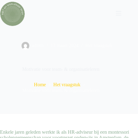
Ga
naar
de
inhoud
admin
13 maart 2024
Het vraagstuk
Motivatie voor team- & organisatieleren
Home
Het vraagstuk
Motivatie voor team- & organisatieleren
Enkele jaren geleden werkte ik als HR-adviseur bij een montessori
scholengemeenschap voor voortgezet onderwijs in Amsterdam, de