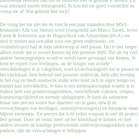
uiteindelijk besloten had om de methode niet in gebruik te nemen. Zij
was uiteraard enorm teleurgesteld. Ik kon het me goed voorstellen en
vroeg me af: Wat gebeurt hier toch?
De vraag liet me niet los en toen ik een paar maanden door MSA-
bestuurder Alle van Steenis werd voorgesteld aan Marco Snoek, lector
Leren & Innoveren aan de Hogeschool van Amsterdam (HvA) om
deel te nemen aan een pilot voor een groot onderzoeks- en
verandertraject had ik mijn onderwerp al snel paraat. Het is niet langer
alleen zonde dat er zoveel kennis bij één persoon blijft. Net als bij veel
andere beroepsgroepen wordt er steeds meer gevraagd van leraren. Je
bent de expert voor leerlingen, op de hoogte van actuele
ontwikkelingen in je vakgebied, weet ict-technologieën toe te passen in
het klaslokaal, bent bekend met passend onderwijs, hebt elke leerling
in het oog en biedt maatwerk zodat ieder kind zich in eigen tempo en
manier kan ontwikkelen. Je klas is een minimaatschappij waarin je te
maken hebt met gendervraagstukken, verschillende culturen, religies,
kansenongelijkheid en mentale uitdagingen. Je kunt als autonome
leraar niet precies weten hoe daarmee om te gaan, terwijl de
verwachtingen van leerlingen, ouder(s)/verzorger(s) en ministerie maar
blijven toenemen. En precies dat is de reden waarom ik met dit project
ben gestart. Door als leraar meer uit het klaslokaal te komen en met
andere ervaren en kundige professionals onderwijsvraagstukken aan te
pakken, zijn die verwachtingen te behappen.