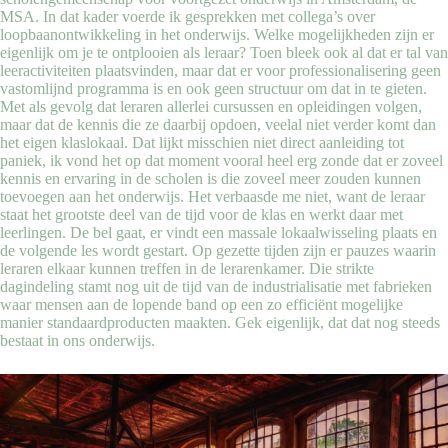
MSA. In dat kader voerde ik gesprekken met collega’s over
loopbaanontwikkeling in het onderwijs. Welke mogelijkheden zijn er
eigenlijk om je te ontplooien als leraar? Toen bleek ook al dat er tal van
leeractiviteiten plaatsvinden, maar dat er voor professionalisering geen
vastomlijnd programma is en ook geen structuur om dat in te gieten.
Met als gevolg dat leraren allerlei cursussen en opleidingen volgen,
maar dat de kennis die ze daarbij opdoen, veelal niet verder komt dan
het eigen klaslokaal. Dat lijkt misschien niet direct aanleiding tot
paniek, ik vond het op dat moment vooral heel erg zonde dat er zoveel
kennis en ervaring in de scholen is die zoveel meer zouden kunnen
toevoegen aan het onderwijs. Het verbaasde me niet, want de leraar
staat het grootste deel van de tijd voor de klas en werkt daar met
leerlingen. De bel gaat, er vindt een massale lokaalwisseling plaats en
de volgende les wordt gestart. Op gezette tijden zijn er pauzes waarin
leraren elkaar kunnen treffen in de lerarenkamer. Die strikte
dagindeling stamt nog uit de tijd van de industrialisatie met fabrieken
waar mensen aan de lopende band op een zo efficiënt mogelijke
manier standaardproducten maakten. Gek eigenlijk, dat dat nog steeds
bestaat in ons onderwijs.