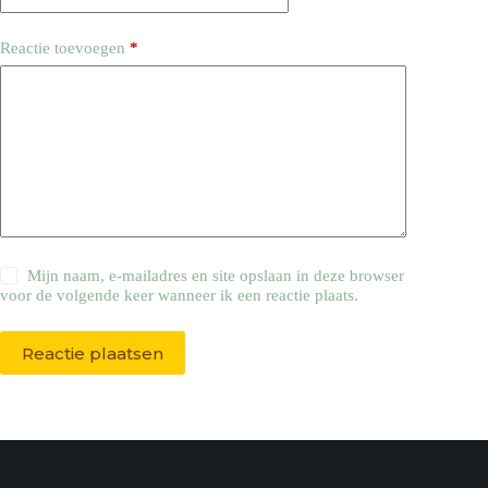
Reactie toevoegen
*
Mijn naam, e-mailadres en site opslaan in deze browser
voor de volgende keer wanneer ik een reactie plaats.
Reactie plaatsen